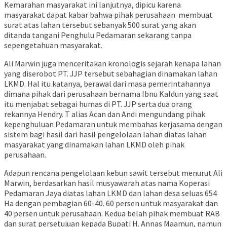
Kemarahan masyarakat ini lanjutnya, dipicu karena
masyarakat dapat kabar bahwa pihak perusahaan membuat
surat atas lahan tersebut sebanyak 500 surat yang akan
ditanda tangani Penghulu Pedamaran sekarang tanpa
sepengetahuan masyarakat.
Ali Marwin juga menceritakan kronologis sejarah kenapa lahan
yang diserobot PT. JJP tersebut sebahagian dinamakan lahan
LKMD. Hal itu katanya, berawal dari masa pemerintahannya
dimana pihak dari perusahaan bernama Ibnu Kaldun yang saat
itu menjabat sebagai humas di PT. JJP serta dua orang
rekannya Hendry. T alias Acan dan Andi mengundang pihak
kepenghuluan Pedamaran untuk membahas kerjasama dengan
sistem bagi hasil dari hasil pengelolaan lahan diatas lahan
masyarakat yang dinamakan lahan LKMD oleh pihak
perusahaan.
Adapun rencana pengelolaan kebun sawit tersebut menurut Ali
Marwin, berdasarkan hasil musyawarah atas nama Koperasi
Pedamaran Jaya diatas lahan LKMD dan lahan desa seluas 654
Ha dengan pembagian 60-40. 60 persen untuk masyarakat dan
40 persen untuk perusahaan. Kedua belah pihak membuat RAB
dan surat persetujuan kepada Bupati H. Annas Maamun, namun