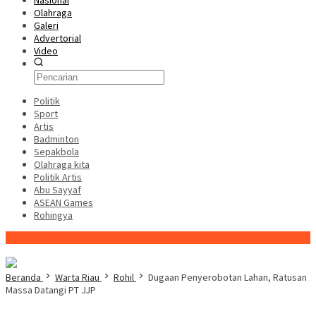
Nasional
Olahraga
Galeri
Advertorial
Video
Politik
Sport
Artis
Badminton
Sepakbola
Olahraga kita
Politik Artis
Abu Sayyaf
ASEAN Games
Rohingya
Konten Spesial
Beranda
Warta Riau
Rohil
Dugaan Penyerobotan Lahan, Ratusan
Massa Datangi PT JJP