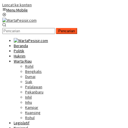
Loncat ke konten
Menu Mobile
Pencarian
Beranda
Politik
Hukrim
Warta Riau
Rohil
Bengkalis
Dumai
Siak
Pelalawan
Pekanbaru
Inhil
Inhu
Kampar
Kuansing
Rohul
Legislatif