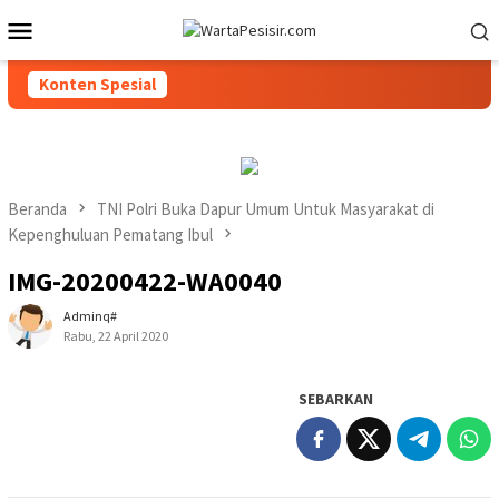
Loncat
Menu
ke
Mobile
konten
Konten Spesial
Beranda
TNI Polri Buka Dapur Umum Untuk Masyarakat di
Kepenghuluan Pematang Ibul
IMG-20200422-WA0040
Adminq#
Rabu, 22 April 2020
SEBARKAN