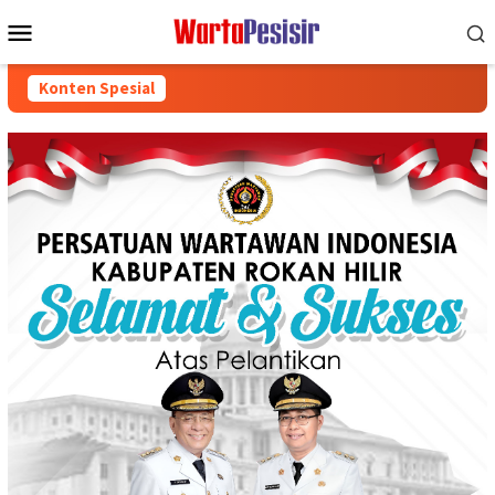
Loncat
Menu
ke
Mobile
konten
Konten Spesial