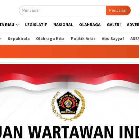
Pencarian
A RIAU
LEGISLATIF
NASIONAL
OLAHRAGA
GALERI
ADVE
n
Sepakbola
Olahraga Kita
Politik Artis
Abu Sayyaf
ASE