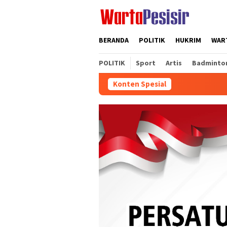
Loncat
ke
konten
BERANDA
POLITIK
HUKRIM
WART
POLITIK
Sport
Artis
Badminto
Konten Spesial