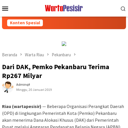
Loncat
Menu
ke
Mobile
konten
Konten Spesial
Beranda
Warta Riau
Pekanbaru
Dari DAK, Pemko Pekanbaru Terima
Rp267 Milyar
Adminq#
Minggu, 20 Januari 2019
Riau (wartapesisir)
— Beberapa Organisasi Perangkat Daerah
(OPD) di lingkungan Pemerintah Kota (Pemko) Pekanbaru
akan menerima Dana Alokasi Khusus (DAK) dari Pemerintah
Pusat melalui Anggaran Pendapatan Belanja Negara (APBN)