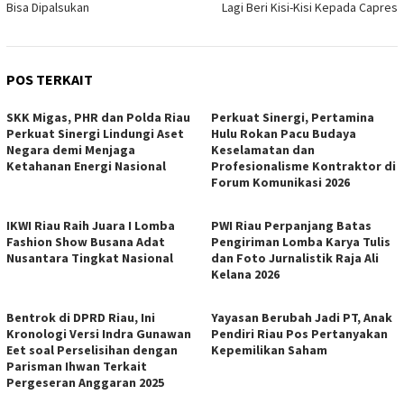
Bisa Dipalsukan
Lagi Beri Kisi-Kisi Kepada Capres
POS TERKAIT
SKK Migas, PHR dan Polda Riau
Perkuat Sinergi, Pertamina
Perkuat Sinergi Lindungi Aset
Hulu Rokan Pacu Budaya
Negara demi Menjaga
Keselamatan dan
Ketahanan Energi Nasional
Profesionalisme Kontraktor di
Forum Komunikasi 2026
IKWI Riau Raih Juara I Lomba
PWI Riau Perpanjang Batas
Fashion Show Busana Adat
Pengiriman Lomba Karya Tulis
Nusantara Tingkat Nasional
dan Foto Jurnalistik Raja Ali
Kelana 2026
Bentrok di DPRD Riau, Ini
Yayasan Berubah Jadi PT, Anak
Kronologi Versi Indra Gunawan
Pendiri Riau Pos Pertanyakan
Eet soal Perselisihan dengan
Kepemilikan Saham
Parisman Ihwan Terkait
Pergeseran Anggaran 2025