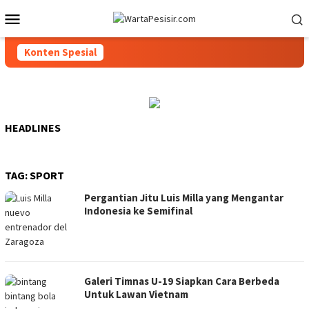
Loncat
Menu
ke
Mobile
konten
Konten Spesial
HEADLINES
TAG:
SPORT
Pergantian Jitu Luis Milla yang Mengantar
Indonesia ke Semifinal
Galeri Timnas U-19 Siapkan Cara Berbeda
Untuk Lawan Vietnam