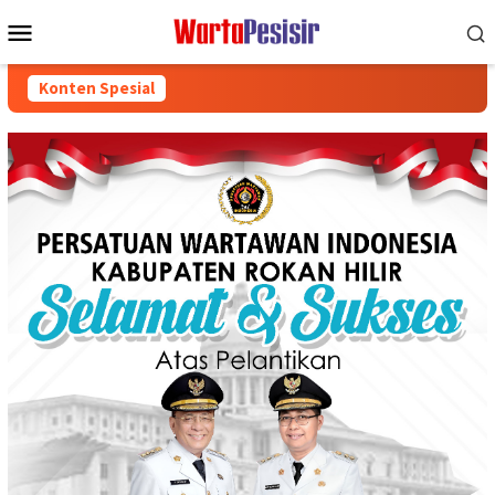
Loncat
Menu
ke
Mobile
konten
Konten Spesial