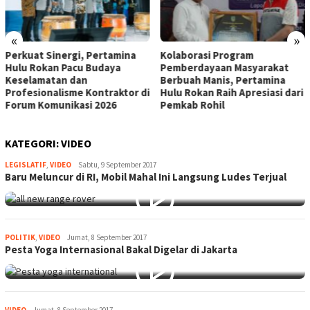
«
»
Perkuat Sinergi, Pertamina
Kolaborasi Program
Hulu Rokan Pacu Budaya
Pemberdayaan Masyarakat
Keselamatan dan
Berbuah Manis, Pertamina
Profesionalisme Kontraktor di
Hulu Rokan Raih Apresiasi dari
Forum Komunikasi 2026
Pemkab Rohil
KATEGORI:
VIDEO
LEGISLATIF
,
VIDEO
adminq#
Sabtu, 9 September 2017
Baru Meluncur di RI, Mobil Mahal Ini Langsung Ludes Terjual
POLITIK
,
VIDEO
adminq#
Jumat, 8 September 2017
Pesta Yoga Internasional Bakal Digelar di Jakarta
VIDEO
adminq#
Jumat, 8 September 2017