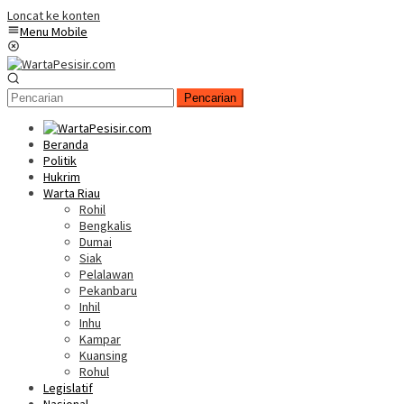
Loncat ke konten
Menu Mobile
Pencarian
Beranda
Politik
Hukrim
Warta Riau
Rohil
Bengkalis
Dumai
Siak
Pelalawan
Pekanbaru
Inhil
Inhu
Kampar
Kuansing
Rohul
Legislatif