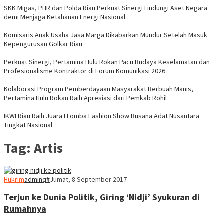
SKK Migas, PHR dan Polda Riau Perkuat Sinergi Lindungi Aset Negara
demi Menjaga Ketahanan Energi Nasional
Komisaris Anak Usaha Jasa Marga Dikabarkan Mundur Setelah Masuk
Kepengurusan Golkar Riau
Perkuat Sinergi, Pertamina Hulu Rokan Pacu Budaya Keselamatan dan
Profesionalisme Kontraktor di Forum Komunikasi 2026
Kolaborasi Program Pemberdayaan Masyarakat Berbuah Manis,
Pertamina Hulu Rokan Raih Apresiasi dari Pemkab Rohil
IKWI Riau Raih Juara I Lomba Fashion Show Busana Adat Nusantara
Tingkat Nasional
Tag:
Artis
Hukrim
adminq#
Jumat, 8 September 2017
Terjun ke Dunia Politik, Giring ‘Nidji’ Syukuran di
Rumahnya