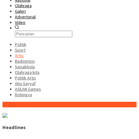
Nasional
Olahraga
Galeri
Advertorial
Video
Politik
Sport
Artis
Badminton
Sepakbola
Olahraga kita
Politik Artis
Abu Sayyaf
ASEAN Games
Rohingya
Konten Spesial
Headlines