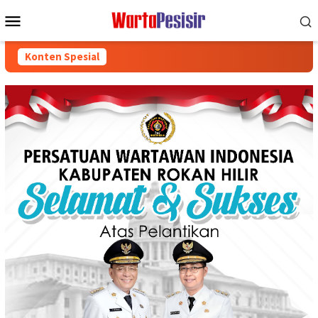
Loncat
Menu
ke
Mobile
konten
Konten Spesial