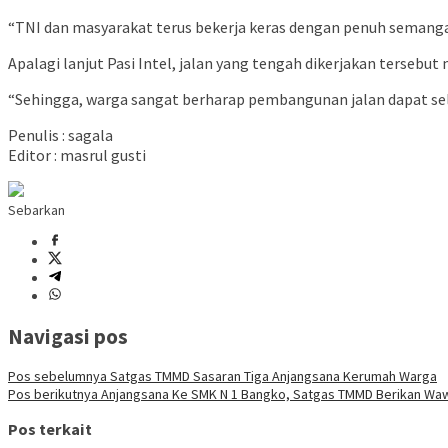
“TNI dan masyarakat terus bekerja keras dengan penuh semang
Apalagi lanjut Pasi Intel, jalan yang tengah dikerjakan terse
“Sehingga, warga sangat berharap pembangunan jalan dapat se
Penulis : sagala
Editor : masrul gusti
Sebarkan
Navigasi pos
Pos sebelumnya
Satgas TMMD Sasaran Tiga Anjangsana Kerumah Warga
Pos berikutnya
Anjangsana Ke SMK N 1 Bangko, Satgas TMMD Berikan W
Pos terkait