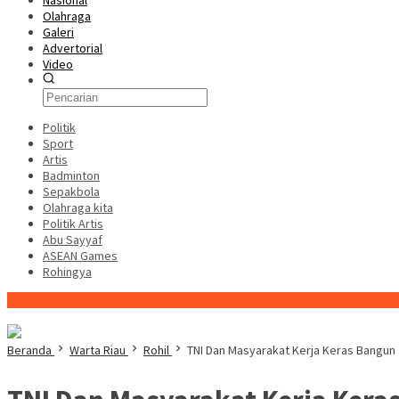
Nasional
Olahraga
Galeri
Advertorial
Video
Politik
Sport
Artis
Badminton
Sepakbola
Olahraga kita
Politik Artis
Abu Sayyaf
ASEAN Games
Rohingya
Konten Spesial
Beranda
Warta Riau
Rohil
TNI Dan Masyarakat Kerja Keras Bangu