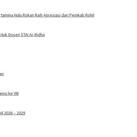
amina Hulu Rokan Raih Apresiasi dari Pemkab Rohil
ntuk Dosen STAI Ar-Ridho
ter
nsi ke VIII
il 2026 – 2029