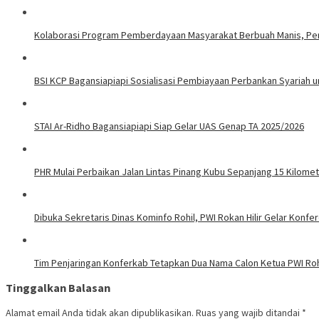
Kolaborasi Program Pemberdayaan Masyarakat Berbuah Manis, Pert
BSI KCP Bagansiapiapi Sosialisasi Pembiayaan Perbankan Syariah u
STAI Ar-Ridho Bagansiapiapi Siap Gelar UAS Genap TA 2025/2026
PHR Mulai Perbaikan Jalan Lintas Pinang Kubu Sepanjang 15 Kilome
Dibuka Sekretaris Dinas Kominfo Rohil, PWI Rokan Hilir Gelar Konfere
Tim Penjaringan Konferkab Tetapkan Dua Nama Calon Ketua PWI Roh
Tinggalkan Balasan
Alamat email Anda tidak akan dipublikasikan.
Ruas yang wajib ditandai
*