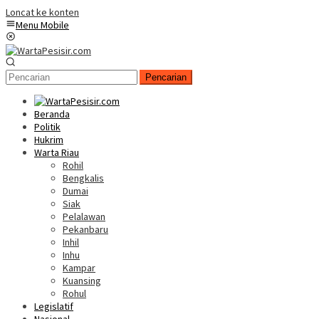
Loncat ke konten
Menu Mobile
Pencarian
Beranda
Politik
Hukrim
Warta Riau
Rohil
Bengkalis
Dumai
Siak
Pelalawan
Pekanbaru
Inhil
Inhu
Kampar
Kuansing
Rohul
Legislatif