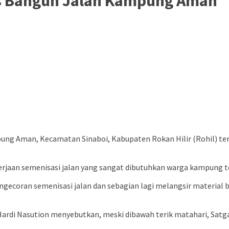
as Bangun Jalan Kampung Aman
 Aman, Kecamatan Sinaboi, Kabupaten Rokan Hilir (Rohil) ter
rjaan semenisasi jalan yang sangat dibutuhkan warga kampung t
engecoran semenisasi jalan dan sebagian lagi melangsir mater
Efri Hardi Nasution menyebutkan, meski dibawah terik matahari,