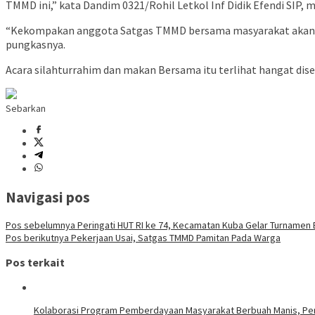
TMMD ini,” kata Dandim 0321/Rohil Letkol Inf Didik Efendi SIP, m
“Kekompakan anggota Satgas TMMD bersama masyarakat akan 
pungkasnya.
Acara silahturrahim dan makan Bersama itu terlihat hangat dise
Sebarkan
Navigasi pos
Pos sebelumnya
Peringati HUT RI ke 74, Kecamatan Kuba Gelar Turnamen B
Pos berikutnya
Pekerjaan Usai, Satgas TMMD Pamitan Pada Warga
Pos terkait
Kolaborasi Program Pemberdayaan Masyarakat Berbuah Manis, Pert