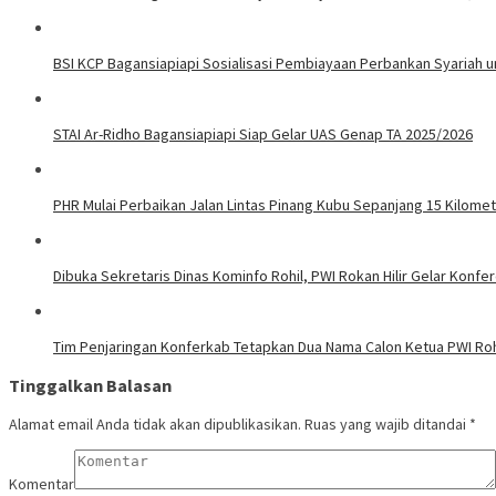
BSI KCP Bagansiapiapi Sosialisasi Pembiayaan Perbankan Syariah u
STAI Ar-Ridho Bagansiapiapi Siap Gelar UAS Genap TA 2025/2026
PHR Mulai Perbaikan Jalan Lintas Pinang Kubu Sepanjang 15 Kilome
Dibuka Sekretaris Dinas Kominfo Rohil, PWI Rokan Hilir Gelar Konfere
Tim Penjaringan Konferkab Tetapkan Dua Nama Calon Ketua PWI Roh
Tinggalkan Balasan
Alamat email Anda tidak akan dipublikasikan.
Ruas yang wajib ditandai
*
Komentar