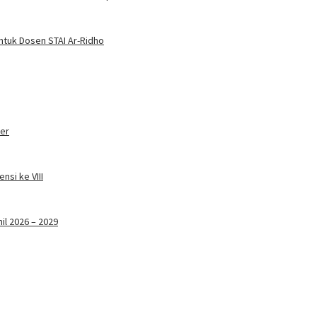
ntuk Dosen STAI Ar-Ridho
ter
nsi ke VIII
il 2026 – 2029