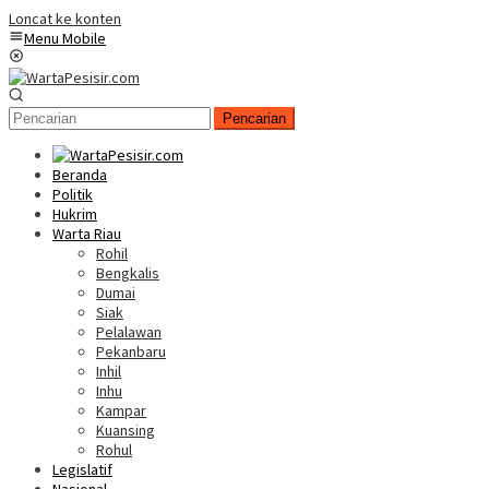
Loncat ke konten
Menu Mobile
Pencarian
Beranda
Politik
Hukrim
Warta Riau
Rohil
Bengkalis
Dumai
Siak
Pelalawan
Pekanbaru
Inhil
Inhu
Kampar
Kuansing
Rohul
Legislatif