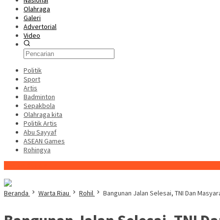
Nasional
Olahraga
Galeri
Advertorial
Video
Politik
Sport
Artis
Badminton
Sepakbola
Olahraga kita
Politik Artis
Abu Sayyaf
ASEAN Games
Rohingya
Konten Spesial
Beranda
Warta Riau
Rohil
Bangunan Jalan Selesai, TNI Dan Masya