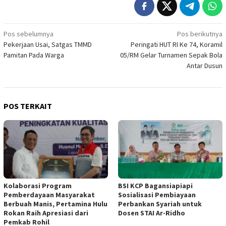
Navigasi
Pos sebelumnya
Pos berikutnya
Pekerjaan Usai, Satgas TMMD
Peringati HUT RI Ke 74, Koramil
pos
Pamitan Pada Warga
05/RM Gelar Turnamen Sepak Bola
Antar Dusun
POS TERKAIT
Kolaborasi Program
BSI KCP Bagansiapiapi
Pemberdayaan Masyarakat
Sosialisasi Pembiayaan
Berbuah Manis, Pertamina Hulu
Perbankan Syariah untuk
Rokan Raih Apresiasi dari
Dosen STAI Ar-Ridho
Pemkab Rohil