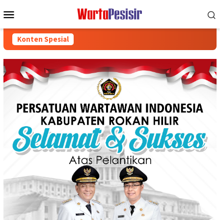
Loncat
Menu
ke
Mobile
konten
Konten Spesial