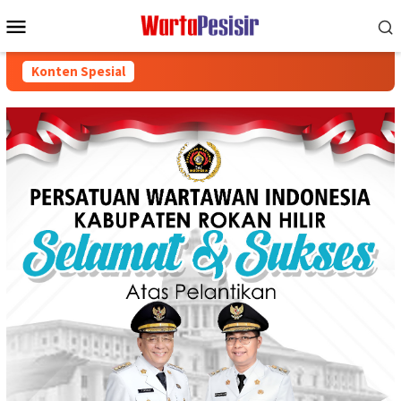
Loncat
Menu
ke
Mobile
konten
Konten Spesial