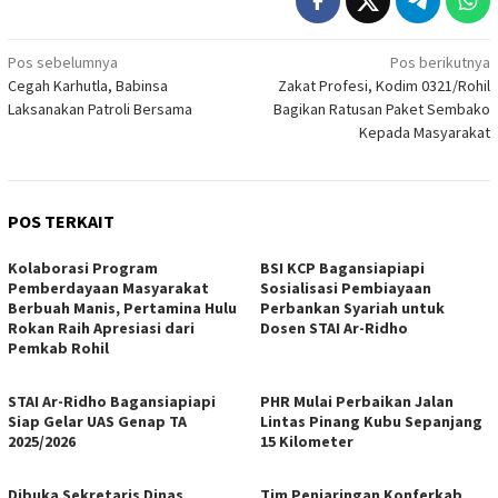
Navigasi
Pos sebelumnya
Pos berikutnya
Cegah Karhutla, Babinsa
Zakat Profesi, Kodim 0321/Rohil
pos
Laksanakan Patroli Bersama
Bagikan Ratusan Paket Sembako
Kepada Masyarakat
POS TERKAIT
Kolaborasi Program
BSI KCP Bagansiapiapi
Pemberdayaan Masyarakat
Sosialisasi Pembiayaan
Berbuah Manis, Pertamina Hulu
Perbankan Syariah untuk
Rokan Raih Apresiasi dari
Dosen STAI Ar-Ridho
Pemkab Rohil
STAI Ar-Ridho Bagansiapiapi
PHR Mulai Perbaikan Jalan
Siap Gelar UAS Genap TA
Lintas Pinang Kubu Sepanjang
2025/2026
15 Kilometer
Dibuka Sekretaris Dinas
Tim Penjaringan Konferkab