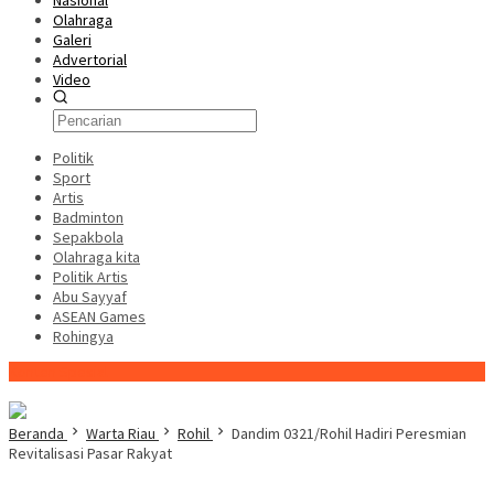
Nasional
Olahraga
Galeri
Advertorial
Video
Politik
Sport
Artis
Badminton
Sepakbola
Olahraga kita
Politik Artis
Abu Sayyaf
ASEAN Games
Rohingya
Konten Spesial
Beranda
Warta Riau
Rohil
Dandim 0321/Rohil Hadiri Peresmian
Revitalisasi Pasar Rakyat