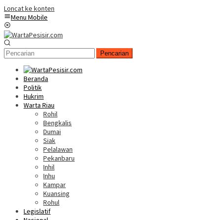
Loncat ke konten
Menu Mobile
Pencarian
Beranda
Politik
Hukrim
Warta Riau
Rohil
Bengkalis
Dumai
Siak
Pelalawan
Pekanbaru
Inhil
Inhu
Kampar
Kuansing
Rohul
Legislatif