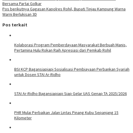
Bersama Partai Golkar
Pos berikutnya
Gagasan Kapolres Rohil, Bupati Tinjau Kampung Warna
Warni Berlukisan 3D
Pos terkait
Kolaborasi Program Pemberdayaan Masyarakat Berbuah Manis,
Pertamina Hulu Rokan Raih Apresiasi dari Pemkab Rohil
BSI KCP Bagansiapiapi Sosialisasi Pembiayaan Perbankan Syariah
untuk Dosen STAI Ar-Ridho
STAI Ar-Ridho Bagansiapiapi Siap Gelar UAS Genap TA 2025/2026
PHR Mulai Perbaikan Jalan Lintas Pinang Kubu Sepanjang 15
Kilometer