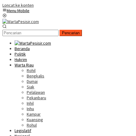
Loncat ke konten
Menu Mobile
Pencarian
Beranda
Politik
Hukrim
Warta Riau
Rohil
Bengkalis
Dumai
Siak
Pelalawan
Pekanbaru
Inhil
Inhu
Kampar
Kuansing
Rohul
Legislatif