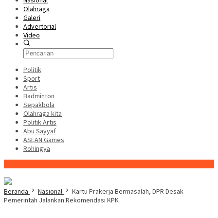
Nasional
Olahraga
Galeri
Advertorial
Video
Politik
Sport
Artis
Badminton
Sepakbola
Olahraga kita
Politik Artis
Abu Sayyaf
ASEAN Games
Rohingya
Konten Spesial
Beranda
Nasional
Kartu Prakerja Bermasalah, DPR Desak
Pemerintah Jalankan Rekomendasi KPK