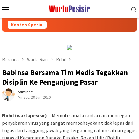
Loncat
Menu
ke
Mobile
konten
Konten Spesial
Beranda
Warta Riau
Rohil
Babinsa Bersama Tim Medis Tegakkan
Disiplin Ke Pengunjung Pasar
Adminq#
Minggu, 28 Juni 2020
Rohil (wartapesisir) —
Memutus mata rantai dan mencegah
penyebaran virus yang sangat membahayakan tidak lepas dari
tugas dan tanggung jawab yang tergabung dalam satuan gugus
tugas di Kecamatan Bangko Pusako, Rokan Hilir (Rohil).