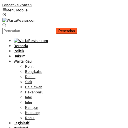
Loncat ke konten
Menu Mobile
Pencarian
Beranda
Politik
Hukrim
Warta Riau
Rohil
Bengkalis
Dumai
Siak
Pelalawan
Pekanbaru
Inhil
Inhu
Kampar
Kuansing
Rohul
Legislatif