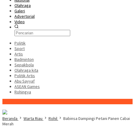
Nasional
Olahraga
Galeri
Advertorial
Video
Politik
Sport
Artis
Badminton
Sepakbola
Olahraga kita
Politik Artis
Abu Sayyaf
ASEAN Games
Rohingya
Konten Spesial
Beranda
Warta Riau
Rohil
Babinsa Dampingi Petani Panen Cabai
Merah