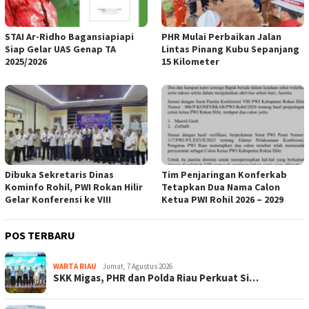
STAI Ar-Ridho Bagansiapiapi
PHR Mulai Perbaikan Jalan
Siap Gelar UAS Genap TA
Lintas Pinang Kubu Sepanjang
2025/2026
15 Kilometer
Dibuka Sekretaris Dinas
Tim Penjaringan Konferkab
Kominfo Rohil, PWI Rokan Hilir
Tetapkan Dua Nama Calon
Gelar Konferensi ke VIII
Ketua PWI Rohil 2026 – 2029
POS TERBARU
WARTA RIAU
Jumat, 7 Agustus 2026
SKK Migas, PHR dan Polda Riau Perkuat Si…