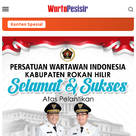
Loncat
Menu
ke
Mobile
konten
Konten Spesial