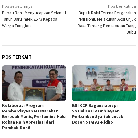
Navigasi
Pos sebelumnya
Pos berikutnya
Bupati Rohil Mengucapkan Selamat
Bupati Rohil Terima Pergerakan
pos
Tahun Baru Imlek 2573 Kepada
PMII Rohil, Melakukan Aksi Unjuk
Warga Tionghoa
Rasa Tentang Pencabutan Tiang
Bubu
POS TERKAIT
Kolaborasi Program
BSI KCP Bagansiapiapi
Pemberdayaan Masyarakat
Sosialisasi Pembiayaan
Berbuah Manis, Pertamina Hulu
Perbankan Syariah untuk
Rokan Raih Apresiasi dari
Dosen STAI Ar-Ridho
Pemkab Rohil