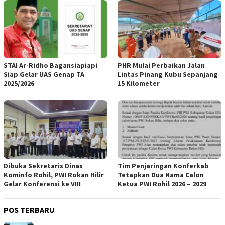
STAI Ar-Ridho Bagansiapiapi
PHR Mulai Perbaikan Jalan
Siap Gelar UAS Genap TA
Lintas Pinang Kubu Sepanjang
2025/2026
15 Kilometer
Dibuka Sekretaris Dinas
Tim Penjaringan Konferkab
Kominfo Rohil, PWI Rokan Hilir
Tetapkan Dua Nama Calon
Gelar Konferensi ke VIII
Ketua PWI Rohil 2026 – 2029
POS TERBARU