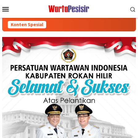
Loncat
Menu
ke
Mobile
konten
Konten Spesial