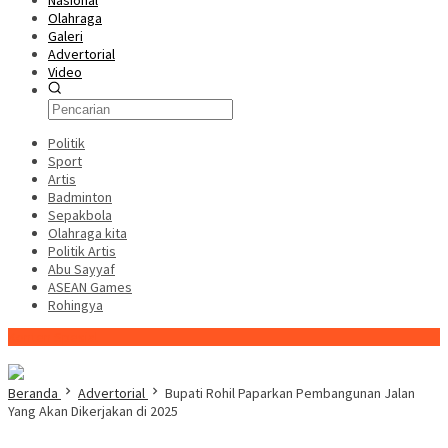
Nasional
Olahraga
Galeri
Advertorial
Video
Politik
Sport
Artis
Badminton
Sepakbola
Olahraga kita
Politik Artis
Abu Sayyaf
ASEAN Games
Rohingya
Konten Spesial
Beranda
Advertorial
Bupati Rohil Paparkan Pembangunan Jalan
Yang Akan Dikerjakan di 2025