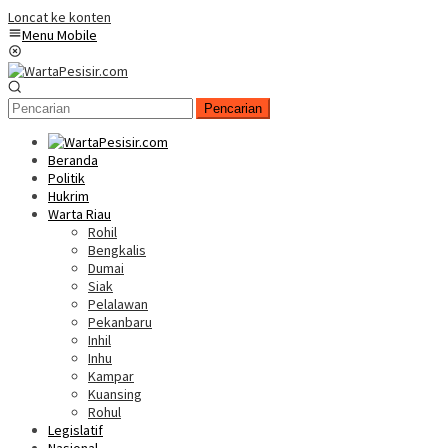
Loncat ke konten
Menu Mobile
Pencarian
Beranda
Politik
Hukrim
Warta Riau
Rohil
Bengkalis
Dumai
Siak
Pelalawan
Pekanbaru
Inhil
Inhu
Kampar
Kuansing
Rohul
Legislatif