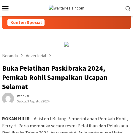
Loncat
Menu
ke
Mobile
konten
Konten Spesial
Beranda
Advertorial
Buka Pelatihan Paskibraka 2024,
Pemkab Rohil Sampaikan Ucapan
Selamat
Redaksi
Sabtu, 3 Agustus 2024
ROKAN HILIR
– Asisten I Bidang Pemerintahan Pemkab Rohil,
Ferry H. Paria membuka secara resmi Pelatihan dan Pelaksana
Paskibraka Tahun 2024, bertempat di Aula pertemuan Hotel