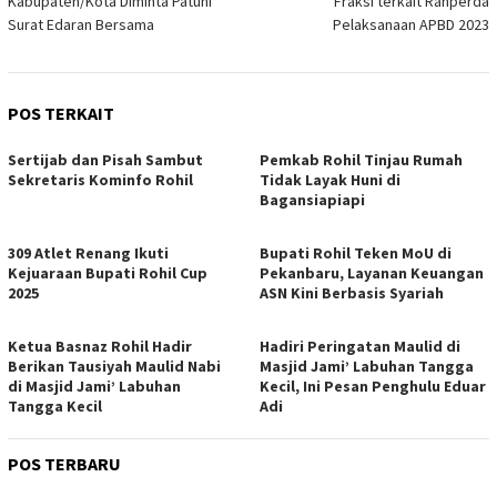
Kabupaten/Kota Diminta Patuhi
Fraksi terkait Ranperda
Surat Edaran Bersama
Pelaksanaan APBD 2023
POS TERKAIT
Sertijab dan Pisah Sambut
Pemkab Rohil Tinjau Rumah
Sekretaris Kominfo Rohil
Tidak Layak Huni di
Bagansiapiapi
309 Atlet Renang Ikuti
Bupati Rohil Teken MoU di
Kejuaraan Bupati Rohil Cup
Pekanbaru, Layanan Keuangan
2025
ASN Kini Berbasis Syariah
Ketua Basnaz Rohil Hadir
Hadiri Peringatan Maulid di
Berikan Tausiyah Maulid Nabi
Masjid Jami’ Labuhan Tangga
di Masjid Jami’ Labuhan
Kecil, Ini Pesan Penghulu Eduar
Tangga Kecil
Adi
POS TERBARU