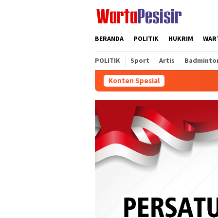
Loncat
ke
konten
BERANDA
POLITIK
HUKRIM
WART
POLITIK
Sport
Artis
Badminto
Konten Spesial