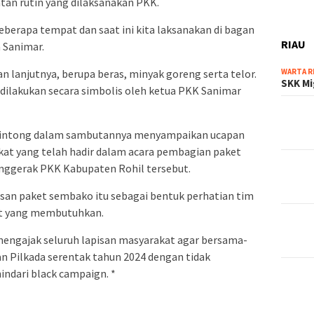
tan rutin yang dilaksanakan PKK.
beberapa tempat dan saat ini kita laksanakan di bagan
RIAU
 Sanimar.
WARTA R
 lanjutnya, berupa beras, minyak goreng serta telor.
SKK Mi
ilakukan secara simbolis oleh ketua PKK Sanimar
l Sintong dalam sambutannya menyampaikan ucapan
kat yang telah hadir dalam acara pembagian paket
enggerak PKK Kabupaten Rohil tersebut.
san paket sembako itu sebagai bentuk perhatian tim
t yang membutuhkan.
mengajak seluruh lapisan masyarakat agar bersama-
 Pilkada serentak tahun 2024 dengan tidak
ndari black campaign. *