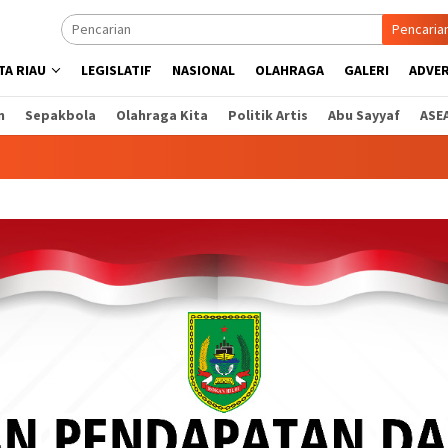
Pencaria
A RIAU
LEGISLATIF
NASIONAL
OLAHRAGA
GALERI
ADVE
n
Sepakbola
Olahraga Kita
Politik Artis
Abu Sayyaf
ASE