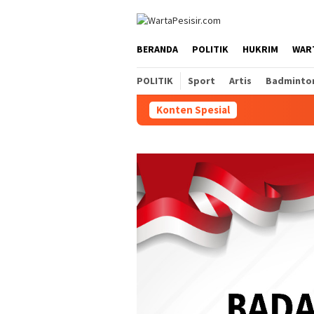
Loncat
ke
konten
BERANDA
POLITIK
HUKRIM
WART
POLITIK
Sport
Artis
Badminto
Konten Spesial