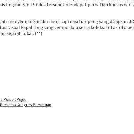
sis lingkungan. Produk tersebut mendapat perhatian khusus dari
 Bupati menyempatkan diri mencicipi nasi tumpeng yang disajikan d
i visual kapal tongkang tempo dulu serta koleksi foto-foto pe
 sejarah lokal. (**)
us Polsek Pujud
a Bersama Kongres Persatuan