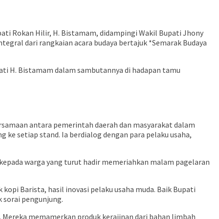
ti Rokan Hilir, H. Bistamam, didampingi Wakil Bupati Jhony
integral dari rangkaian acara budaya bertajuk *Semarak Budaya
upati H. Bistamam dalam sambutannya di hadapan tamu
rsamaan antara pemerintah daerah dan masyarakat dalam
e setiap stand. Ia berdialog dengan para pelaku usaha,
kepada warga yang turut hadir memeriahkan malam pagelaran
opi Barista, hasil inovasi pelaku usaha muda. Baik Bupati
 sorai pengunjung.
lir. Mereka memamerkan produk kerajinan dari bahan limbah