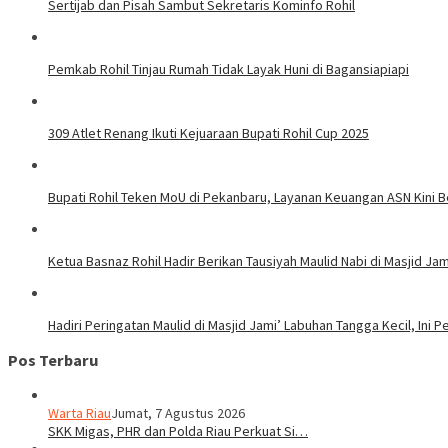
Sertijab dan Pisah Sambut Sekretaris Kominfo Rohil
Pemkab Rohil Tinjau Rumah Tidak Layak Huni di Bagansiapiapi
309 Atlet Renang Ikuti Kejuaraan Bupati Rohil Cup 2025
Bupati Rohil Teken MoU di Pekanbaru, Layanan Keuangan ASN Kini B
Ketua Basnaz Rohil Hadir Berikan Tausiyah Maulid Nabi di Masjid Ja
Hadiri Peringatan Maulid di Masjid Jami’ Labuhan Tangga Kecil, Ini 
Pos Terbaru
Warta Riau
Jumat, 7 Agustus 2026
SKK Migas, PHR dan Polda Riau Perkuat Si…