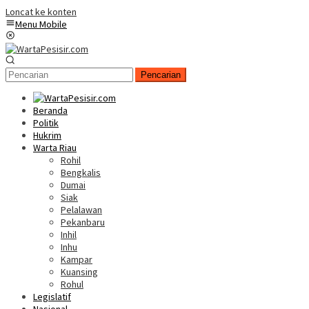
Loncat ke konten
Menu Mobile
Pencarian
Beranda
Politik
Hukrim
Warta Riau
Rohil
Bengkalis
Dumai
Siak
Pelalawan
Pekanbaru
Inhil
Inhu
Kampar
Kuansing
Rohul
Legislatif