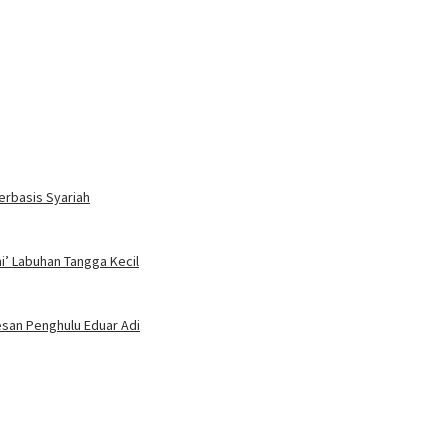
erbasis Syariah
mi’ Labuhan Tangga Kecil
Pesan Penghulu Eduar Adi