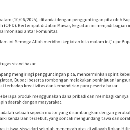
am (10/06/2025), ditandai dengan pengguntingan pita oleh Bupa
ah (OPD). Bertempat di Jalan Mawar, kegiatan ini menjadi bagian 
 harmonisasi antar komunitas.
m ini. Semoga Allah meridhoi kegiatan kita malam ini,” ujar B
tugas stand bazar
ang mengiringi pengguntingan pita, mencerminkan spirit kebe
tan, Bupati beserta rombongan melakukan peninjauan langsung k
 terhadap kreativitas dan kemandirian para peserta bazar.
beberapa produk menggunakan dana pribadi dan membagikannya 
pin daerah dengan masyarakat.
h adalah sebuah sepeda motor yang disambungkan dengan gerobak k
ki kendaraan tersebut, yang sontak mengundang tawa dan sorak
pasi siswa-siswi dari sekolah menengah atas di wilayah Rokan Hi