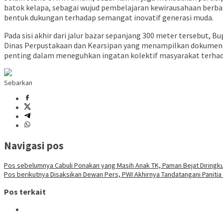
batok kelapa, sebagai wujud pembelajaran kewirausahaan berba
bentuk dukungan terhadap semangat inovatif generasi muda.
Pada sisi akhir dari jalur bazar sepanjang 300 meter tersebut,
Dinas Perpustakaan dan Kearsipan yang menampilkan dokumentas
penting dalam meneguhkan ingatan kolektif masyarakat terhadap
Sebarkan
Navigasi pos
Pos sebelumnya
Cabuli Ponakan yang Masih Anak TK, Paman Bejat Diringk
Pos berikutnya
Disaksikan Dewan Pers, PWI Akhirnya Tandatangani Paniti
Pos terkait