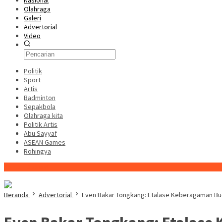
Nasional
Olahraga
Galeri
Advertorial
Video
Politik
Sport
Artis
Badminton
Sepakbola
Olahraga kita
Politik Artis
Abu Sayyaf
ASEAN Games
Rohingya
Konten Spesial
Beranda
Advertorial
Even Bakar Tongkang: Etalase Keberagaman Bud