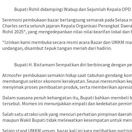
Bupati Rohil didampingi Wabup dan Sejumlah Kepala OPD
Seremoni pembukaan bazar berlangsung semarak pada Selasa mal
Charles serta seluruh jajaran Kepala Organisasi Perangkat Daer
Rohil 2025*, yang mengedepankan nilai-nilai kearifan lokal dan
“Izinkan kami membuka secara resmi acara Bazar dan UMKM mala
undangan, disambut tepuk tangan meriah dari hadirin.
Bupati H. Bistamam Sempatkan diri berbincang dengan pe
Atmosfer pembukaan semakin hidup saat tabuhan gendang komp
membangun sektor ekonomi kerakyatan. Seusai meresmikan kegia
menyimak proses pembuatan produk, serta memberikan apresiasi
Dalam suasana penuh kehangatan itu, Bupati bahkan membeli 
tersebut. Momen ini menunjukkan empati dan kedekatan pemim
Salah satu atraksi unik yang mencuri perhatian pimpinan daera
maupun Wakil Bupati tidak melewatkan kesempatan untuk menai
Selain stand UMKM umum, bazar kali ini juga melibatkan partisi