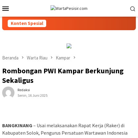
Loncat
Menu
ke
Mobile
konten
Konten Spesial
Beranda
Warta Riau
Kampar
Rombongan PWI Kampar Berkunjung
Sekaligus
Redaksi
Senin, 16 Juni 2025
BANGKINANG
– Usai melaksanakan Rapat Kerja (Raker) di
Kabupaten Solok, Pengurus Persatuan Wartawan Indonesia