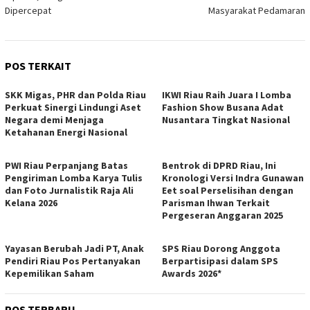
Dipercepat
Masyarakat Pedamaran
POS TERKAIT
SKK Migas, PHR dan Polda Riau
IKWI Riau Raih Juara I Lomba
Perkuat Sinergi Lindungi Aset
Fashion Show Busana Adat
Negara demi Menjaga
Nusantara Tingkat Nasional
Ketahanan Energi Nasional
PWI Riau Perpanjang Batas
Bentrok di DPRD Riau, Ini
Pengiriman Lomba Karya Tulis
Kronologi Versi Indra Gunawan
dan Foto Jurnalistik Raja Ali
Eet soal Perselisihan dengan
Kelana 2026
Parisman Ihwan Terkait
Pergeseran Anggaran 2025
Yayasan Berubah Jadi PT, Anak
SPS Riau Dorong Anggota
Pendiri Riau Pos Pertanyakan
Berpartisipasi dalam SPS
Kepemilikan Saham
Awards 2026*
POS TERBARU