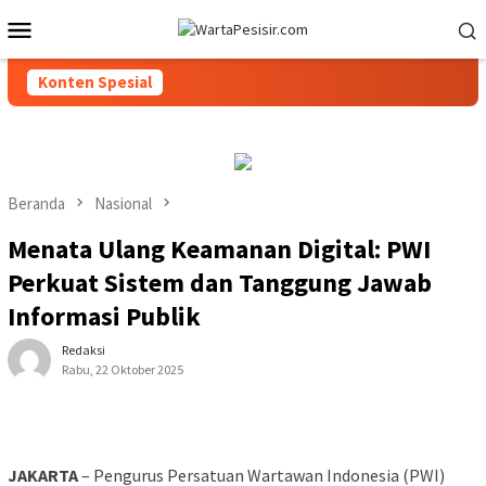
Loncat
Menu
ke
Mobile
konten
Konten Spesial
Beranda
Nasional
Menata Ulang Keamanan Digital: PWI
Perkuat Sistem dan Tanggung Jawab
Informasi Publik
Redaksi
Rabu, 22 Oktober 2025
JAKARTA
– Pengurus Persatuan Wartawan Indonesia (PWI)