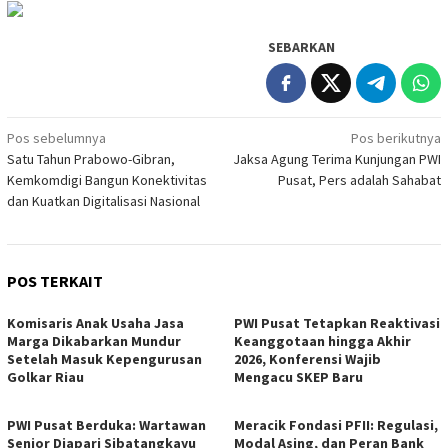
SEBARKAN
Navigasi
Pos sebelumnya
Pos berikutnya
Satu Tahun Prabowo-Gibran,
Jaksa Agung Terima Kunjungan PWI
pos
Kemkomdigi Bangun Konektivitas
Pusat, Pers adalah Sahabat
dan Kuatkan Digitalisasi Nasional
POS TERKAIT
Komisaris Anak Usaha Jasa
PWI Pusat Tetapkan Reaktivasi
Marga Dikabarkan Mundur
Keanggotaan hingga Akhir
Setelah Masuk Kepengurusan
2026, Konferensi Wajib
Golkar Riau
Mengacu SKEP Baru
PWI Pusat Berduka: Wartawan
Meracik Fondasi PFII: Regulasi,
Senior Diapari Sibatangkayu
Modal Asing, dan Peran Bank