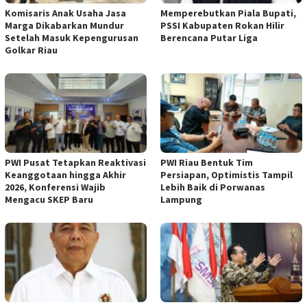
Komisaris Anak Usaha Jasa
Memperebutkan Piala Bupati,
Marga Dikabarkan Mundur
PSSI Kabupaten Rokan Hilir
Setelah Masuk Kepengurusan
Berencana Putar Liga
Golkar Riau
PWI Pusat Tetapkan Reaktivasi
PWI Riau Bentuk Tim
Keanggotaan hingga Akhir
Persiapan, Optimistis Tampil
2026, Konferensi Wajib
Lebih Baik di Porwanas
Mengacu SKEP Baru
Lampung