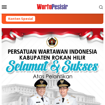
Loncat
Menu
ke
Mobile
konten
Konten Spesial