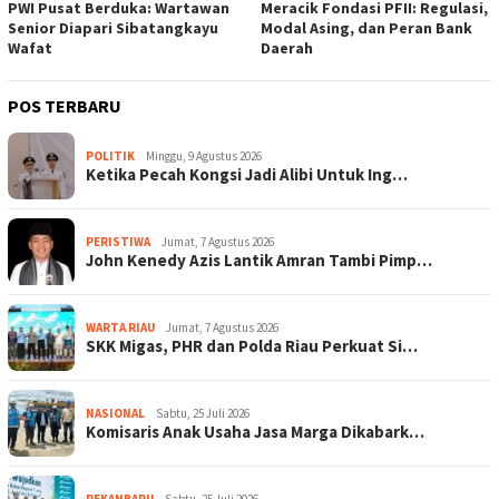
PWI Pusat Berduka: Wartawan
Meracik Fondasi PFII: Regulasi,
Senior Diapari Sibatangkayu
Modal Asing, dan Peran Bank
Wafat
Daerah
POS TERBARU
POLITIK
Minggu, 9 Agustus 2026
Ketika Pecah Kongsi Jadi Alibi Untuk Ing…
PERISTIWA
Jumat, 7 Agustus 2026
John Kenedy Azis Lantik Amran Tambi Pimp…
WARTA RIAU
Jumat, 7 Agustus 2026
SKK Migas, PHR dan Polda Riau Perkuat Si…
NASIONAL
Sabtu, 25 Juli 2026
Komisaris Anak Usaha Jasa Marga Dikabark…
PEKANBARU
Sabtu, 25 Juli 2026