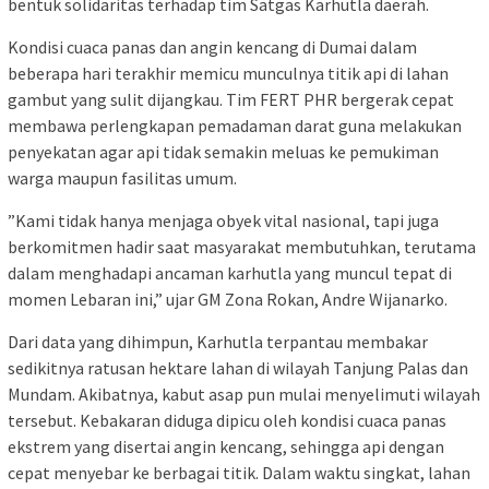
bentuk solidaritas terhadap tim Satgas Karhutla daerah.
Kondisi cuaca panas dan angin kencang di Dumai dalam
beberapa hari terakhir memicu munculnya titik api di lahan
gambut yang sulit dijangkau. Tim FERT PHR bergerak cepat
membawa perlengkapan pemadaman darat guna melakukan
penyekatan agar api tidak semakin meluas ke pemukiman
warga maupun fasilitas umum.
​”Kami tidak hanya menjaga obyek vital nasional, tapi juga
berkomitmen hadir saat masyarakat membutuhkan, terutama
dalam menghadapi ancaman karhutla yang muncul tepat di
momen Lebaran ini,” ujar GM Zona Rokan, Andre Wijanarko.
Dari data yang dihimpun, Karhutla terpantau membakar
sedikitnya ratusan hektare lahan di wilayah Tanjung Palas dan
Mundam. Akibatnya, kabut asap pun mulai menyelimuti wilayah
tersebut. Kebakaran diduga dipicu oleh kondisi cuaca panas
ekstrem yang disertai angin kencang, sehingga api dengan
cepat menyebar ke berbagai titik. Dalam waktu singkat, lahan