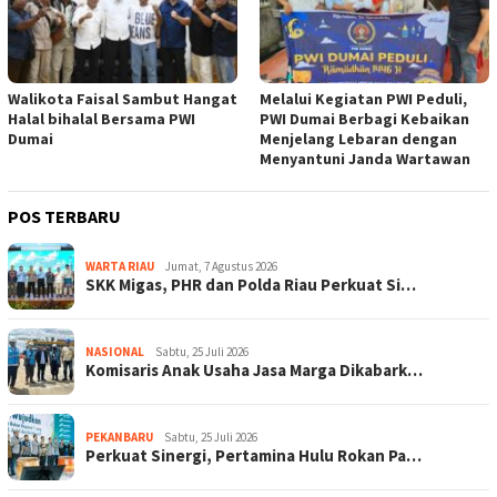
Walikota Faisal Sambut Hangat
Melalui Kegiatan PWI Peduli,
Halal bihalal Bersama PWI
PWI Dumai Berbagi Kebaikan
Dumai
Menjelang Lebaran dengan
Menyantuni Janda Wartawan
POS TERBARU
WARTA RIAU
Jumat, 7 Agustus 2026
SKK Migas, PHR dan Polda Riau Perkuat Si…
NASIONAL
Sabtu, 25 Juli 2026
Komisaris Anak Usaha Jasa Marga Dikabark…
PEKANBARU
Sabtu, 25 Juli 2026
Perkuat Sinergi, Pertamina Hulu Rokan Pa…