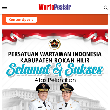
Loncat
Menu
ke
Mobile
konten
Konten Spesial