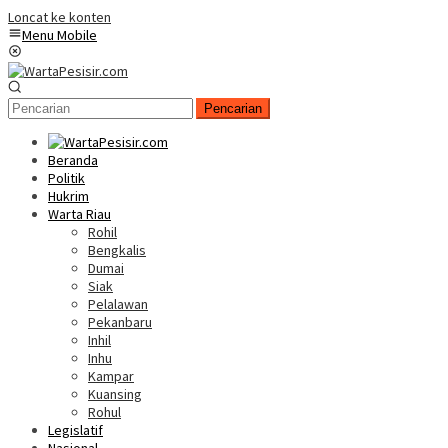
Loncat ke konten
Menu Mobile
Pencarian
Beranda
Politik
Hukrim
Warta Riau
Rohil
Bengkalis
Dumai
Siak
Pelalawan
Pekanbaru
Inhil
Inhu
Kampar
Kuansing
Rohul
Legislatif