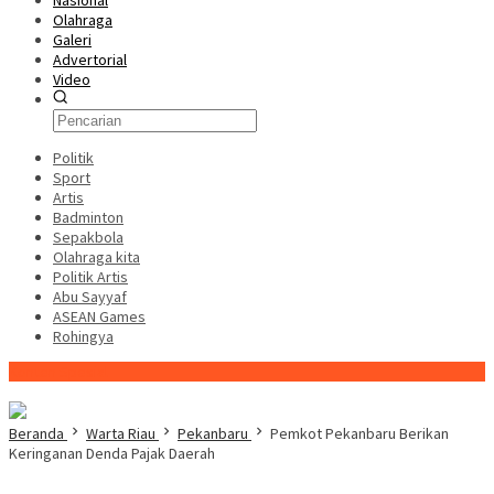
Nasional
Olahraga
Galeri
Advertorial
Video
Politik
Sport
Artis
Badminton
Sepakbola
Olahraga kita
Politik Artis
Abu Sayyaf
ASEAN Games
Rohingya
Konten Spesial
Beranda
Warta Riau
Pekanbaru
Pemkot Pekanbaru Berikan
Keringanan Denda Pajak Daerah