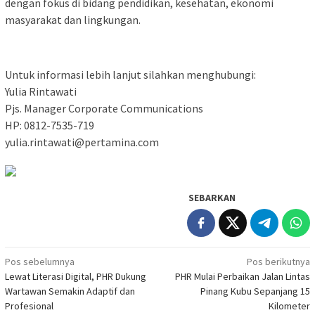
dengan fokus di bidang pendidikan, kesehatan, ekonomi
masyarakat dan lingkungan.
Untuk informasi lebih lanjut silahkan menghubungi:
Yulia Rintawati
Pjs. Manager Corporate Communications
HP: 0812-7535-719
yulia.rintawati@pertamina.com
SEBARKAN
Navigasi
Pos sebelumnya
Pos berikutnya
Lewat Literasi Digital, PHR Dukung
PHR Mulai Perbaikan Jalan Lintas
pos
Wartawan Semakin Adaptif dan
Pinang Kubu Sepanjang 15
Profesional
Kilometer