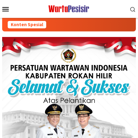
Loncat
Menu
ke
Mobile
konten
Konten Spesial