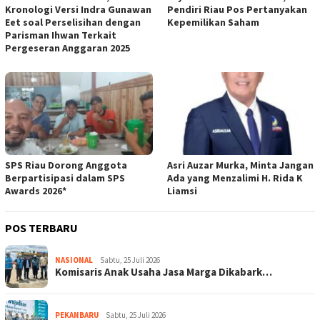
Kronologi Versi Indra Gunawan
Pendiri Riau Pos Pertanyakan
Eet soal Perselisihan dengan
Kepemilikan Saham
Parisman Ihwan Terkait
Pergeseran Anggaran 2025
SPS Riau Dorong Anggota
Asri Auzar Murka, Minta Jangan
Berpartisipasi dalam SPS
Ada yang Menzalimi H. Rida K
Awards 2026*
Liamsi
POS TERBARU
NASIONAL
Sabtu, 25 Juli 2026
Komisaris Anak Usaha Jasa Marga Dikabark…
PEKANBARU
Sabtu, 25 Juli 2026