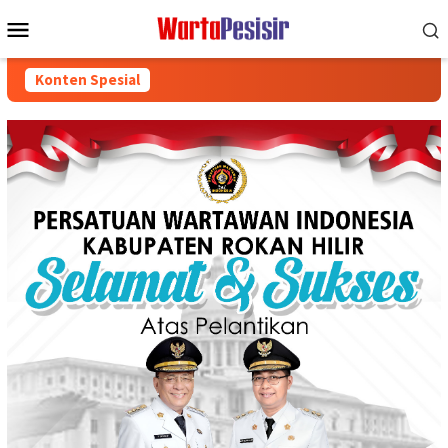
Loncat
Menu
ke
Mobile
konten
Konten Spesial