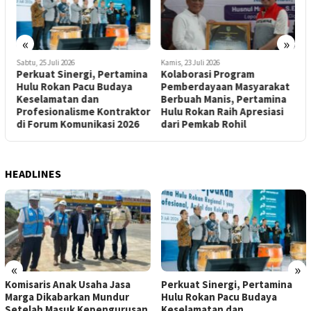
F
N
«
»
Sabtu, 25 Juli 2026
Kamis, 23 Juli 2026
Perkuat Sinergi, Pertamina
Kolaborasi Program
Hulu Rokan Pacu Budaya
Pemberdayaan Masyarakat
Keselamatan dan
Berbuah Manis, Pertamina
Profesionalisme Kontraktor
Hulu Rokan Raih Apresiasi
di Forum Komunikasi 2026
dari Pemkab Rohil
HEADLINES
«
»
Komisaris Anak Usaha Jasa
Perkuat Sinergi, Pertamina
Marga Dikabarkan Mundur
Hulu Rokan Pacu Budaya
Setelah Masuk Kepengurusan
Keselamatan dan