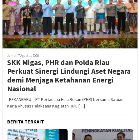
Jumat, 7 Agustus 2026
SKK Migas, PHR dan Polda Riau
Perkuat Sinergi Lindungi Aset Negara
demi Menjaga Ketahanan Energi
Nasional
PEKANBARU – PT Pertamina Hulu Rokan (PHR) bersama Satuan
Kerja Khusus Pelaksana Kegiatan Hulu […]
BERITA TERKAIT
R
I