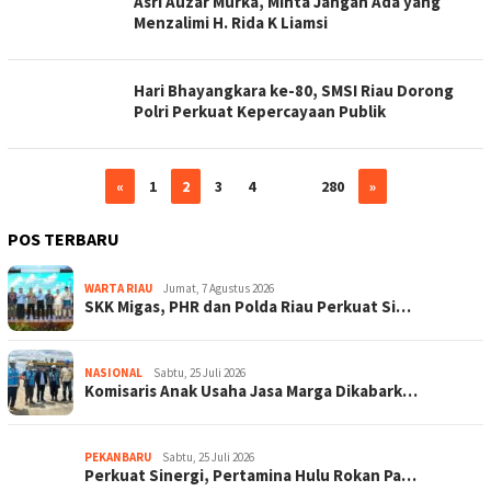
Asri Auzar Murka, Minta Jangan Ada yang
Menzalimi H. Rida K Liamsi
Hari Bhayangkara ke-80, SMSI Riau Dorong
Polri Perkuat Kepercayaan Publik
«
1
2
3
4
…
280
»
POS TERBARU
WARTA RIAU
Jumat, 7 Agustus 2026
SKK Migas, PHR dan Polda Riau Perkuat Si…
NASIONAL
Sabtu, 25 Juli 2026
Komisaris Anak Usaha Jasa Marga Dikabark…
PEKANBARU
Sabtu, 25 Juli 2026
Perkuat Sinergi, Pertamina Hulu Rokan Pa…