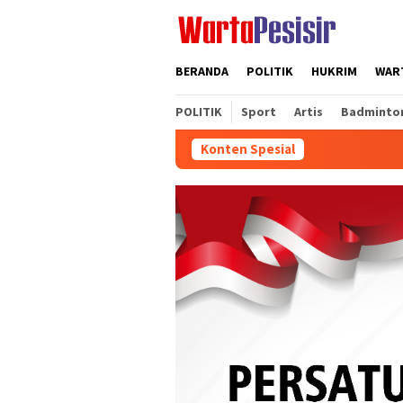
Loncat
ke
konten
BERANDA
POLITIK
HUKRIM
WART
POLITIK
Sport
Artis
Badminto
Konten Spesial