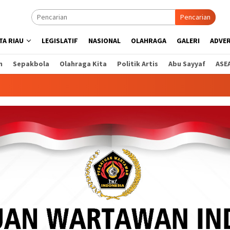
Pencarian
A RIAU
LEGISLATIF
NASIONAL
OLAHRAGA
GALERI
ADVE
n
Sepakbola
Olahraga Kita
Politik Artis
Abu Sayyaf
ASE