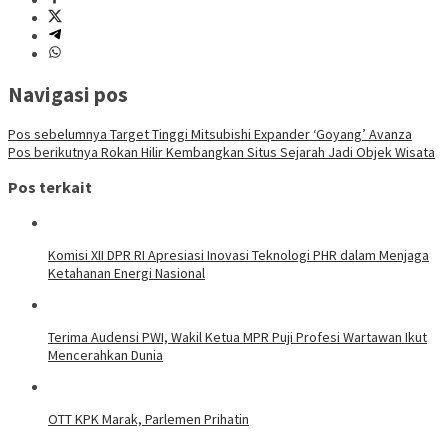
Navigasi pos
Pos sebelumnya
Target Tinggi Mitsubishi Expander ‘Goyang’ Avanza
Pos berikutnya
Rokan Hilir Kembangkan Situs Sejarah Jadi Objek Wisata
Pos terkait
Komisi XII DPR RI Apresiasi Inovasi Teknologi PHR dalam Menjaga
Ketahanan Energi Nasional
Terima Audensi PWI, Wakil Ketua MPR Puji Profesi Wartawan Ikut
Mencerahkan Dunia
OTT KPK Marak, Parlemen Prihatin