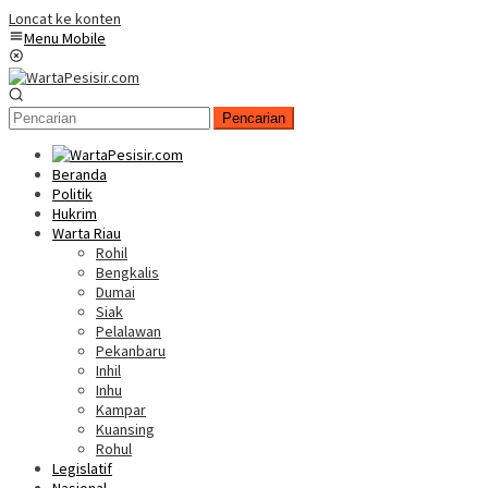
Loncat ke konten
Menu Mobile
Pencarian
Beranda
Politik
Hukrim
Warta Riau
Rohil
Bengkalis
Dumai
Siak
Pelalawan
Pekanbaru
Inhil
Inhu
Kampar
Kuansing
Rohul
Legislatif