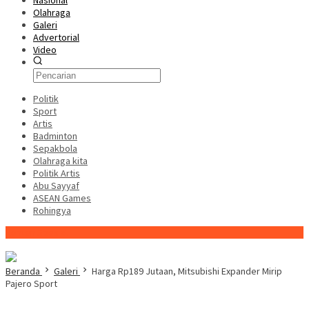
Nasional
Olahraga
Galeri
Advertorial
Video
Politik
Sport
Artis
Badminton
Sepakbola
Olahraga kita
Politik Artis
Abu Sayyaf
ASEAN Games
Rohingya
Konten Spesial
Beranda
Galeri
Harga Rp189 Jutaan, Mitsubishi Expander Mirip
Pajero Sport