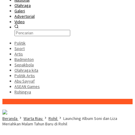
Nasional
Olahraga
Galeri
Advertorial
Video
Politik
Sport
Artis
Badminton
Sepakbola
Olahraga kita
Politik Artis
Abu Sayyaf
ASEAN Games
Rohingya
Konten Spesial
Beranda
Warta Riau
Rohil
Launching Album Soni dan Liza
Meriahkan Malam Tahun Baru di Rohil