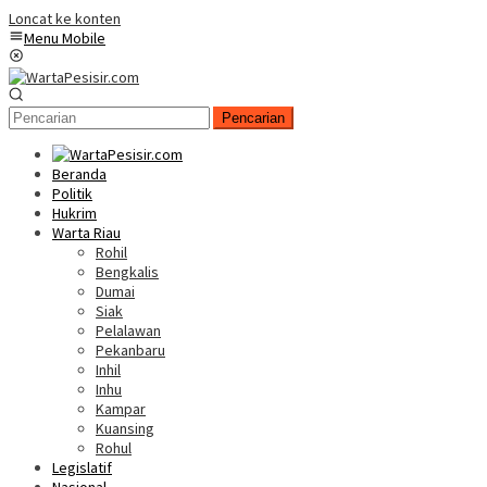
Loncat ke konten
Menu Mobile
Pencarian
Beranda
Politik
Hukrim
Warta Riau
Rohil
Bengkalis
Dumai
Siak
Pelalawan
Pekanbaru
Inhil
Inhu
Kampar
Kuansing
Rohul
Legislatif