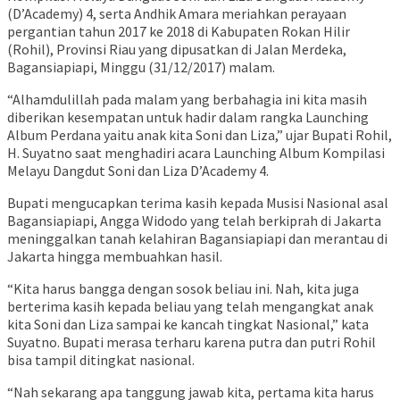
(D’Academy) 4, serta Andhik Amara meriahkan perayaan
pergantian tahun 2017 ke 2018 di Kabupaten Rokan Hilir
(Rohil), Provinsi Riau yang dipusatkan di Jalan Merdeka,
Bagansiapiapi, Minggu (31/12/2017) malam.
“Alhamdulillah pada malam yang berbahagia ini kita masih
diberikan kesempatan untuk hadir dalam rangka Launching
Album Perdana yaitu anak kita Soni dan Liza,” ujar Bupati Rohil,
H. Suyatno saat menghadiri acara Launching Album Kompilasi
Melayu Dangdut Soni dan Liza D’Academy 4.
Bupati mengucapkan terima kasih kepada Musisi Nasional asal
Bagansiapiapi, Angga Widodo yang telah berkiprah di Jakarta
meninggalkan tanah kelahiran Bagansiapiapi dan merantau di
Jakarta hingga membuahkan hasil.
“Kita harus bangga dengan sosok beliau ini. Nah, kita juga
berterima kasih kepada beliau yang telah mengangkat anak
kita Soni dan Liza sampai ke kancah tingkat Nasional,” kata
Suyatno. Bupati merasa terharu karena putra dan putri Rohil
bisa tampil ditingkat nasional.
“Nah sekarang apa tanggung jawab kita, pertama kita harus