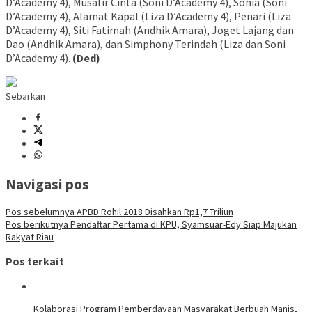
D’Academy 4), Musafir Cinta (Soni D’Academy 4), Sonia (Soni
D’Academy 4), Alamat Kapal (Liza D’Academy 4), Penari (Liza
D’Academy 4), Siti Fatimah (Andhik Amara), Joget Lajang dan
Dao (Andhik Amara), dan Simphony Terindah (Liza dan Soni
D’Academy 4).
(Ded)
Sebarkan
Navigasi pos
Pos sebelumnya
APBD Rohil 2018 Disahkan Rp1,7 Triliun
Pos berikutnya
Pendaftar Pertama di KPU, Syamsuar-Edy Siap Majukan
Rakyat Riau
Pos terkait
Kolaborasi Program Pemberdayaan Masyarakat Berbuah Manis,