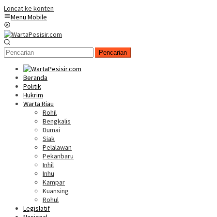
Loncat ke konten
Menu Mobile
Pencarian
Beranda
Politik
Hukrim
Warta Riau
Rohil
Bengkalis
Dumai
Siak
Pelalawan
Pekanbaru
Inhil
Inhu
Kampar
Kuansing
Rohul
Legislatif