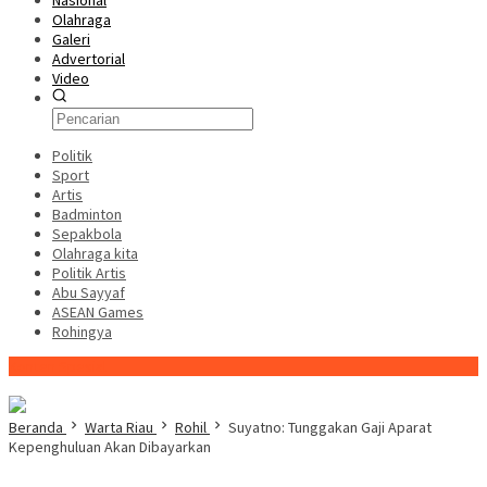
Nasional
Olahraga
Galeri
Advertorial
Video
Politik
Sport
Artis
Badminton
Sepakbola
Olahraga kita
Politik Artis
Abu Sayyaf
ASEAN Games
Rohingya
Konten Spesial
Beranda
Warta Riau
Rohil
Suyatno: Tunggakan Gaji Aparat
Kepenghuluan Akan Dibayarkan