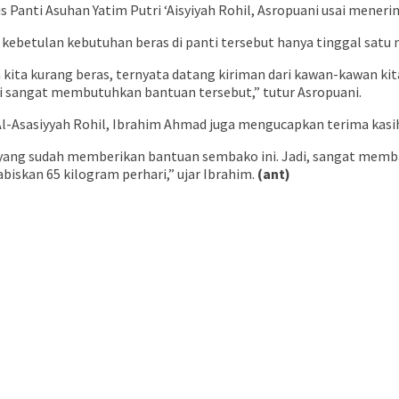
ris Panti Asuhan Yatim Putri ‘Aisyiyah Rohil, Asropuani usai mene
 kebetulan kebutuhan beras di panti tersebut hanya tinggal satu
ita kurang beras, ternyata datang kiriman dari kawan-kawan kita 
i sangat membutuhkan bantuan tersebut,” tutur Asropuani.
l-Asasiyyah Rohil, Ibrahim Ahmad juga mengucapkan terima kasih
yang sudah memberikan bantuan sembako ini. Jadi, sangat memban
biskan 65 kilogram perhari,” ujar Ibrahim.
(ant)