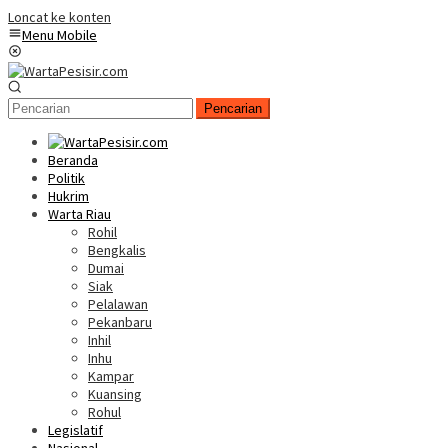
Loncat ke konten
Menu Mobile
Pencarian
Beranda
Politik
Hukrim
Warta Riau
Rohil
Bengkalis
Dumai
Siak
Pelalawan
Pekanbaru
Inhil
Inhu
Kampar
Kuansing
Rohul
Legislatif