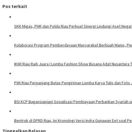
Pos terkait
SKK Migas, PHR dan Polda Riau Perkuat Sinergi Lindungi Aset Nega
Kolaborasi Program Pemberdayaan Masyarakat Berbuah Manis, Pert
IKWI Riau Raih Juara I Lomba Fashion Show Busana Adat Nusantara T
PWI Riau Perpanjang Batas Pengiriman Lomba Karya Tulis dan Foto Ju
BSI KCP Bagansiapiapi Sosialisasi Pembiayaan Perbankan Syariah u
Bentrok di DPRD Riau, Ini Kronologi Versi Indra Gunawan Eet soal 
Tinggalkan Balasan