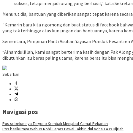
sukses, tetapi menjadi orang yang berhasil,” kata Sekreta
Menurut dia, bantuan yang diberikan sangat tepat karena secara
“Kemarin baru kita ngomong dan buat status di facebook bahwa k
yang tak terhingga atas kunjungan dan bantuannya, karena kam
Sementara, Pimpinan Panti Asuhan Yayasan Pondok Pesantren A
“Alhamdulillah, kami sangat berterima kasih dengan Pak Along 
dibutuhkan itu beras paling utama, karena beras itu bisa mengha
Sebarkan
Navigasi pos
Pos sebelumnya
Taryono Kembali Menjabat Camat Pekaitan
Pos berikutnya
Wabup Rohil Lepas Pawai Takbir Idul Adha 1439 Hijriah