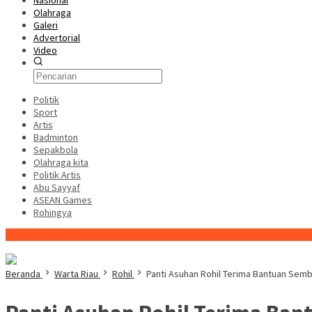
Nasional
Olahraga
Galeri
Advertorial
Video
Politik
Sport
Artis
Badminton
Sepakbola
Olahraga kita
Politik Artis
Abu Sayyaf
ASEAN Games
Rohingya
Konten Spesial
Beranda
Warta Riau
Rohil
Panti Asuhan Rohil Terima Bantuan Sem