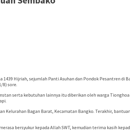
ntuan Sembako
a 1439 Hijriah, sejumlah Panti Asuhan dan Pondok Pesantren di B
/8) sore.
stan serta kebutuhan lainnya itu diberikan oleh warga Tionghoa 
api.
an Kelurahan Bagan Barat, Kecamatan Bangko. Terakhir, bantuan
merasa bersyukur kepada Allah SWT, kemudian terima kasih kepa