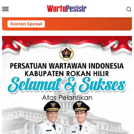
Loncat
Menu
ke
Mobile
konten
Konten Spesial