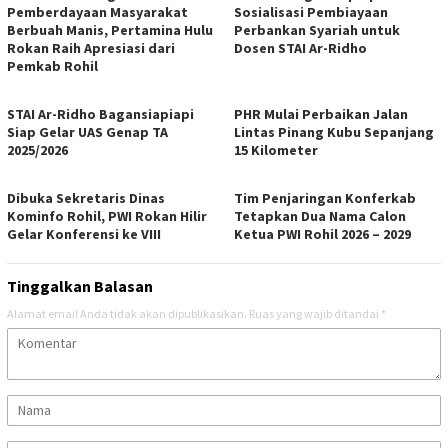
Pemberdayaan Masyarakat
Sosialisasi Pembiayaan
Berbuah Manis, Pertamina Hulu
Perbankan Syariah untuk
Rokan Raih Apresiasi dari
Dosen STAI Ar-Ridho
Pemkab Rohil
STAI Ar-Ridho Bagansiapiapi
PHR Mulai Perbaikan Jalan
Siap Gelar UAS Genap TA
Lintas Pinang Kubu Sepanjang
2025/2026
15 Kilometer
Dibuka Sekretaris Dinas
Tim Penjaringan Konferkab
Kominfo Rohil, PWI Rokan Hilir
Tetapkan Dua Nama Calon
Gelar Konferensi ke VIII
Ketua PWI Rohil 2026 – 2029
Tinggalkan Balasan
Alamat email Anda tidak akan dipublikasikan.
Ruas yang wajib ditandai
*