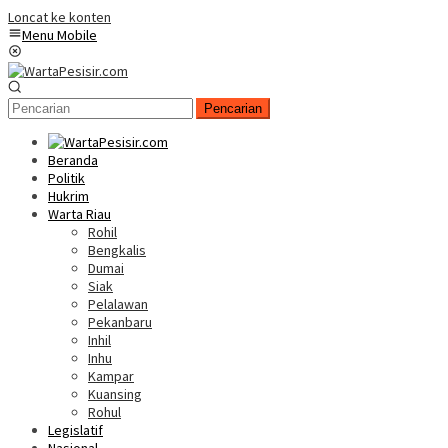
Loncat ke konten
Menu Mobile
Pencarian
Beranda
Politik
Hukrim
Warta Riau
Rohil
Bengkalis
Dumai
Siak
Pelalawan
Pekanbaru
Inhil
Inhu
Kampar
Kuansing
Rohul
Legislatif