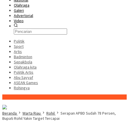
Nasional
Olahraga
Galeri
Advertorial
Video
Politik
Sport
Artis
Badminton
Sepakbola
Olahraga kita
Politik Artis
Abu Sayyaf
ASEAN Games
Rohingya
Konten Spesial
Beranda
Warta Riau
Rohil
Serapan APBD Sudah 78 Persen,
Bupati Rohil Yakin Target Tercapai