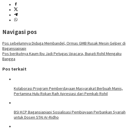
Navigasi pos
Pos sebelumnya
Diduga Membandel, Ormas GMB Rusak Mesin Gelper di
Bagansiapiapi
Pos berikutnya
Kaum Ibu Jadi Petugas Upacara, Bupati Rohil Mengaku
Bangga
Pos terkait
Kolaborasi Program Pemberdayaan Masyarakat Berbuah Manis,
Pertamina Hulu Rokan Raih Apresiasi dari Pemkab Rohil
BSI KCP Bagansiapiapi Sosialisasi Pembiayaan Perbankan Syariah
untuk Dosen STAI Ar-Ridho