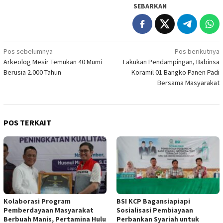
SEBARKAN
Navigasi
Pos sebelumnya
Pos berikutnya
Arkeolog Mesir Temukan 40 Mumi
Lakukan Pendampingan, Babinsa
pos
Berusia 2.000 Tahun
Koramil 01 Bangko Panen Padi
Bersama Masyarakat
POS TERKAIT
Kolaborasi Program
BSI KCP Bagansiapiapi
Pemberdayaan Masyarakat
Sosialisasi Pembiayaan
Berbuah Manis, Pertamina Hulu
Perbankan Syariah untuk