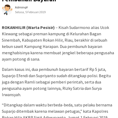
Adminq#
Selasa, 5 Februari 2019
ROKANHILIR (Warta Pesisir)
– Kisah Sudarmono alias Ucok
Klewang sebagai preman kampung di Kelurahan Bagan
Sinembah, Kabupaten Rokan Hilir, Riau, berakhir di sebuah
kebun sawit Kampung Harapan. Dua pembunuh bayaran
menghabisinya karena membuat jengkel beberapa pengusaha
ayam potong di sana.
Dalam kasus ini, dua pembunuh bayaran bertarif Rp 5 juta,
Suparjo Efendi dan Supriyanto sudah ditangkap polisi. Begitu
juga dengan Ramli sebagai pemberi perintah, serta dua
pengusaha ayam potong lainnya, Rizky Satria dan Surya
Irwansyah.
“Ditangkap dalam waktu berbeda-beda, satu pelaku bernama
Suparjo ditembak karena melawan petugas,” kata Kapolres
Rokan Hilir AKBP Sigit Adiwuryanto, Jumat 1 Februari 2019.