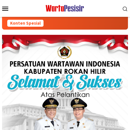
Loncat
Menu
ke
Mobile
konten
Konten Spesial