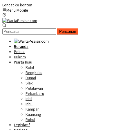
Loncat ke konten
Menu Mobile
Pencarian
Beranda
Politik
Hukrim
Warta Riau
Rohil
Bengkalis
Dumai
Siak
Pelalawan
Pekanbaru
Inhil
Inhu
Kampar
Kuansing
Rohul
Legislatif