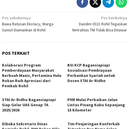
Navigasi
Pos sebelumnya
Pos berikutnya
Bawa Ratusan Ekstacy, Warga
Dandim 0321 Rohil Tegaskan
pos
Sumut Diamankan di Rohil
Netralitas TNI Tidak Bisa Ditawar
POS TERKAIT
Kolaborasi Program
BSI KCP Bagansiapiapi
Pemberdayaan Masyarakat
Sosialisasi Pembiayaan
Berbuah Manis, Pertamina Hulu
Perbankan Syariah untuk
Rokan Raih Apresiasi dari
Dosen STAI Ar-Ridho
Pemkab Rohil
STAI Ar-Ridho Bagansiapiapi
PHR Mulai Perbaikan Jalan
Siap Gelar UAS Genap TA
Lintas Pinang Kubu Sepanjang
2025/2026
15 Kilometer
Dibuka Sekretaris Dinas
Tim Penjaringan Konferkab
Kominfo Rohil, PWI Rokan Hilir
Tetapkan Dua Nama Calon