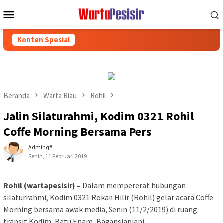
Loncat
Menu
ke
Mobile
konten
Konten Spesial
Beranda
Warta Riau
Rohil
Jalin Silaturahmi, Kodim 0321 Rohil
Coffe Morning Bersama Pers
Adminq#
Senin, 11 Februari 2019
Rohil (wartapesisir) –
Dalam mempererat hubungan
silaturrahmi, Kodim 0321 Rokan Hilir (Rohil) gelar acara Coffe
Morning bersama awak media, Senin (11/2/2019) di ruang
transit Kodim, Batu Enam, Bagansiapiapi.