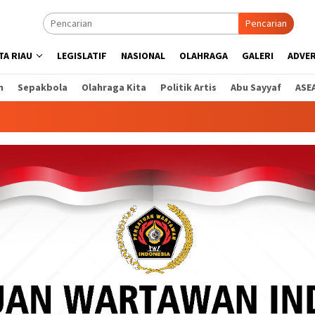
Pencarian
A RIAU
LEGISLATIF
NASIONAL
OLAHRAGA
GALERI
ADVE
n
Sepakbola
Olahraga Kita
Politik Artis
Abu Sayyaf
ASE