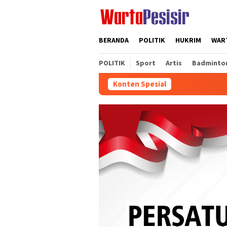
Loncat
ke
konten
BERANDA
POLITIK
HUKRIM
WART
POLITIK
Sport
Artis
Badminto
Konten Spesial