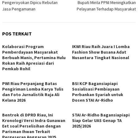
Pengeroyokan Dipicu Rebutan
Bupati Minta PPNI Meningkatkan
pos
Jasa Pengamanan
Pelayanan Terhadap Masyarakat
POS TERKAIT
Kolaborasi Program
IKWI Riau Raih Juara I Lomba
Pemberdayaan Masyarakat
Fashion Show Busana Adat
Berbuah Manis, Pertamina Hulu
Nusantara Tingkat Nasional
Rokan Raih Apresiasi dari
Pemkab Rohil
PWI Riau Perpanjang Batas
BSI KCP Bagansiapiapi
Pengiriman Lomba Karya Tulis
Sosialisasi Pembiayaan
dan Foto Jurnalistik Raja Ali
Perbankan Syariah untuk
Kelana 2026
Dosen STAI Ar-Ridho
Bentrok di DPRD Riau, Ini
STAI Ar-Ridho Bagansiapiapi
Kronologi Versi Indra Gunawan
Siap Gelar UAS Genap TA
Eet soal Perselisihan dengan
2025/2026
Parisman Ihwan Terkait
Pergeseran Anggaran 2025