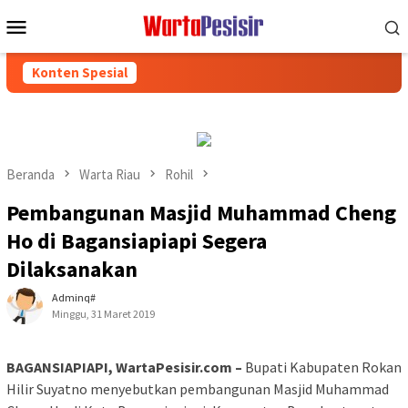
Loncat
Menu
ke
Mobile
konten
Konten Spesial
Beranda
Warta Riau
Rohil
Pembangunan Masjid Muhammad Cheng
Ho di Bagansiapiapi Segera
Dilaksanakan
Adminq#
Minggu, 31 Maret 2019
BAGANSIAPIAPI, WartaPesisir.com –
Bupati Kabupaten Rokan
Hilir Suyatno menyebutkan pembangunan Masjid Muhammad