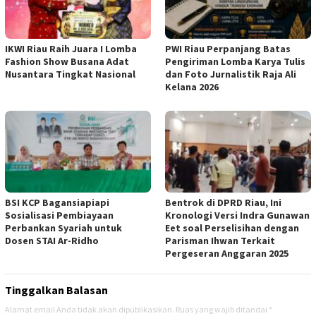
IKWI Riau Raih Juara I Lomba
PWI Riau Perpanjang Batas
Fashion Show Busana Adat
Pengiriman Lomba Karya Tulis
Nusantara Tingkat Nasional
dan Foto Jurnalistik Raja Ali
Kelana 2026
BSI KCP Bagansiapiapi
Bentrok di DPRD Riau, Ini
Sosialisasi Pembiayaan
Kronologi Versi Indra Gunawan
Perbankan Syariah untuk
Eet soal Perselisihan dengan
Dosen STAI Ar-Ridho
Parisman Ihwan Terkait
Pergeseran Anggaran 2025
Tinggalkan Balasan
Alamat email Anda tidak akan dipublikasikan.
Ruas yang wajib ditandai
*