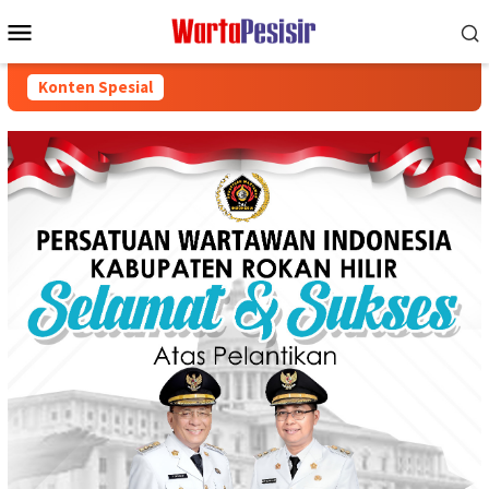
Loncat
Menu
ke
Mobile
konten
Konten Spesial