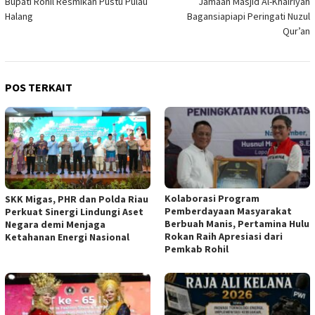
Bupati Rohil Resmikan Pustu Pulau
Jamaah Masjid Al-Khairiyah
pos
Halang
Bagansiapiapi Peringati Nuzul
Qur’an
POS TERKAIT
Kolaborasi Program
SKK Migas, PHR dan Polda Riau
Pemberdayaan Masyarakat
Perkuat Sinergi Lindungi Aset
Berbuah Manis, Pertamina Hulu
Negara demi Menjaga
Rokan Raih Apresiasi dari
Ketahanan Energi Nasional
Pemkab Rohil