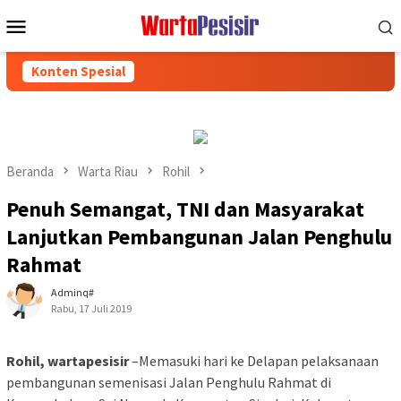
Loncat
Menu
ke
Mobile
konten
Konten Spesial
Beranda
Warta Riau
Rohil
Penuh Semangat, TNI dan Masyarakat
Lanjutkan Pembangunan Jalan Penghulu
Rahmat
Adminq#
Rabu, 17 Juli 2019
Rohil, wartapesisir
–Memasuki hari ke Delapan pelaksanaan
pembangunan semenisasi Jalan Penghulu Rahmat di