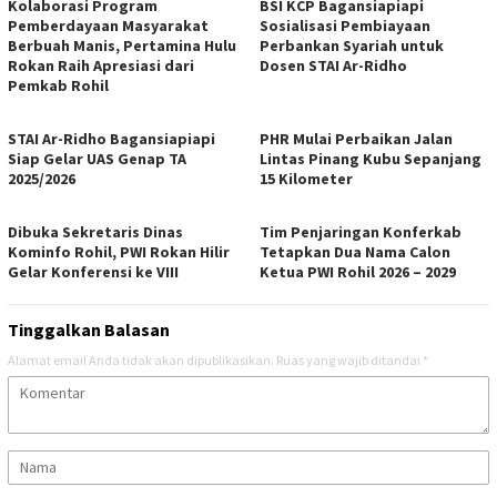
Kolaborasi Program
BSI KCP Bagansiapiapi
Pemberdayaan Masyarakat
Sosialisasi Pembiayaan
Berbuah Manis, Pertamina Hulu
Perbankan Syariah untuk
Rokan Raih Apresiasi dari
Dosen STAI Ar-Ridho
Pemkab Rohil
STAI Ar-Ridho Bagansiapiapi
PHR Mulai Perbaikan Jalan
Siap Gelar UAS Genap TA
Lintas Pinang Kubu Sepanjang
2025/2026
15 Kilometer
Dibuka Sekretaris Dinas
Tim Penjaringan Konferkab
Kominfo Rohil, PWI Rokan Hilir
Tetapkan Dua Nama Calon
Gelar Konferensi ke VIII
Ketua PWI Rohil 2026 – 2029
Tinggalkan Balasan
Alamat email Anda tidak akan dipublikasikan.
Ruas yang wajib ditandai
*