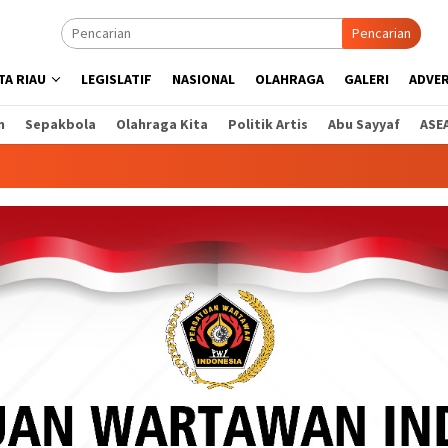
Pencarian
A RIAU
LEGISLATIF
NASIONAL
OLAHRAGA
GALERI
ADVE
n
Sepakbola
Olahraga Kita
Politik Artis
Abu Sayyaf
ASE