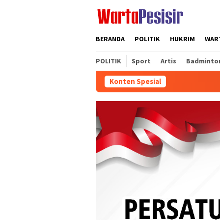
Loncat
ke
konten
BERANDA
POLITIK
HUKRIM
WART
POLITIK
Sport
Artis
Badminto
Konten Spesial