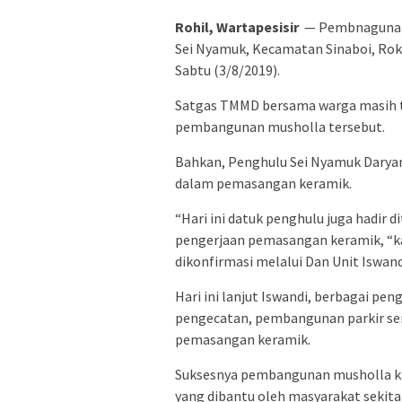
Rohil, Wartapesisir
— Pembnagunan 
Sei Nyamuk, Kecamatan Sinaboi, Rokan
Sabtu (3/8/2019).
Satgas TMMD bersama warga masih 
pembangunan musholla tersebut.
Bahkan, Penghulu Sei Nyamuk Darya
dalam pemasangan keramik.
“Hari ini datuk penghulu juga hadi
pengerjaan pemasangan keramik, “kat
dikonfirmasi melalui Dan Unit Iswand
Hari ini lanjut Iswandi, berbagai pen
pengecatan, pembangunan parkir se
pemasangan keramik.
Suksesnya pembangunan musholla kata
yang dibantu oleh masyarakat seki