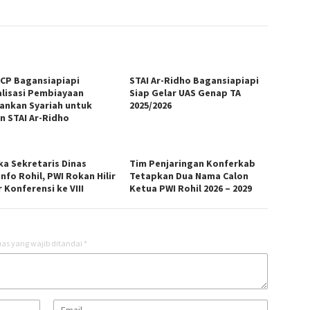
KCP Bagansiapiapi
STAI Ar-Ridho Bagansiapiapi
alisasi Pembiayaan
Siap Gelar UAS Genap TA
ankan Syariah untuk
2025/2026
n STAI Ar-Ridho
ka Sekretaris Dinas
Tim Penjaringan Konferkab
nfo Rohil, PWI Rokan Hilir
Tetapkan Dua Nama Calon
 Konferensi ke VIII
Ketua PWI Rohil 2026 – 2029
as yang wajib ditandai
*