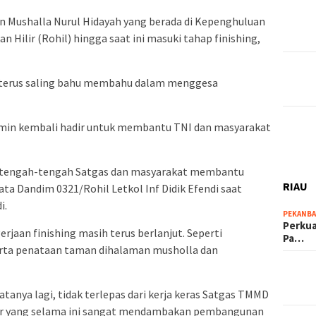
Mushalla Nurul Hidayah yang berada di Kepenghuluan
 Hilir (Rohil) hingga saat ini masuki tahap finishing,
terus saling bahu membahu dalam menggesa
min kembali hadir untuk membantu TNI dan masyarakat
r ditengah-tengah Satgas dan masyarakat membantu
RIAU
a Dandim 0321/Rohil Letkol Inf Didik Efendi saat
i.
PEKANB
Perkua
gerjaan finishing masih terus berlanjut. Seperti
Pa…
rta penataan taman dihalaman musholla dan
nya lagi, tidak terlepas dari kerja keras Satgas TMMD
tar yang selama ini sangat mendambakan pembangunan