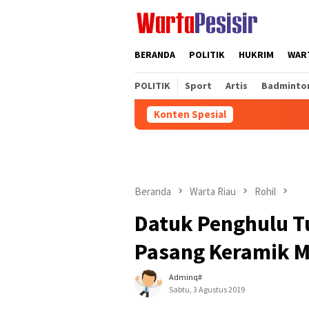
Loncat
ke
konten
BERANDA
POLITIK
HUKRIM
WART
POLITIK
Sport
Artis
Badminto
Konten Spesial
Beranda
Warta Riau
Rohil
Datuk Penghulu T
Pasang Keramik M
Adminq#
Sabtu, 3 Agustus 2019