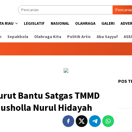
Pencaria
A RIAU
LEGISLATIF
NASIONAL
OLAHRAGA
GALERI
ADVE
n
Sepakbola
Olahraga Kita
Politik Artis
Abu Sayyaf
ASE
POS T
urut Bantu Satgas TMMD
usholla Nurul Hidayah