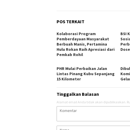
POS TERKAIT
Kolaborasi Program
BSI 
Pemberdayaan Masyarakat
Sosi
Berbuah Manis, Pertamina
Perb
Hulu Rokan Raih Apresiasi dari
Dose
Pemkab Rohil
PHR Mulai Perbaikan Jalan
Dibu
Lintas Pinang Kubu Sepanjang
Komi
15 Kilometer
Gelar
Tinggalkan Balasan
Alamat email Anda tidak akan dipublikasikan.
Ru