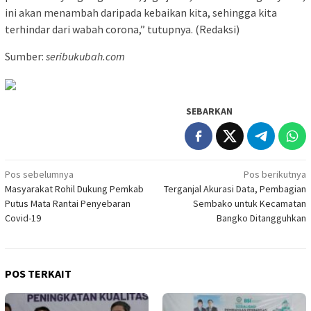
ini akan menambah daripada kebaikan kita, sehingga kita
terhindar dari wabah corona,” tutupnya. (Redaksi)
Sumber:
seribukubah.com
SEBARKAN
Navigasi
Pos sebelumnya
Pos berikutnya
Masyarakat Rohil Dukung Pemkab
Terganjal Akurasi Data, Pembagian
pos
Putus Mata Rantai Penyebaran
Sembako untuk Kecamatan
Covid-19
Bangko Ditangguhkan
POS TERKAIT