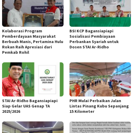
Kolaborasi Program
BSI KCP Bagansiapiapi
Pemberdayaan Masyarakat
Sosialisasi Pembiayaan
Berbuah Manis, Pertamina Hulu
Perbankan Syariah untuk
Rokan Raih Apresiasi dari
Dosen STAI Ar-Ridho
Pemkab Rohil
STAI Ar-Ridho Bagansiapiapi
PHR Mulai Perbaikan Jalan
Siap Gelar UAS Genap TA
Lintas Pinang Kubu Sepanjang
2025/2026
15 Kilometer