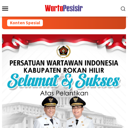
Loncat
Menu
ke
Mobile
konten
Konten Spesial