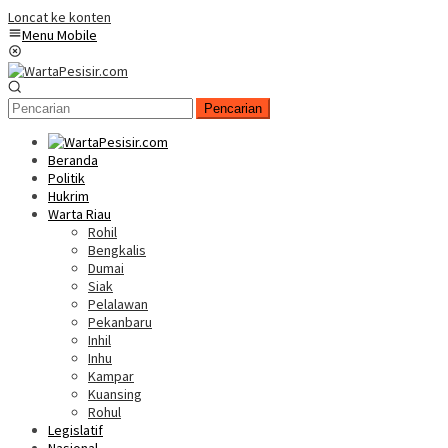
Loncat ke konten
Menu Mobile
Pencarian
Beranda
Politik
Hukrim
Warta Riau
Rohil
Bengkalis
Dumai
Siak
Pelalawan
Pekanbaru
Inhil
Inhu
Kampar
Kuansing
Rohul
Legislatif