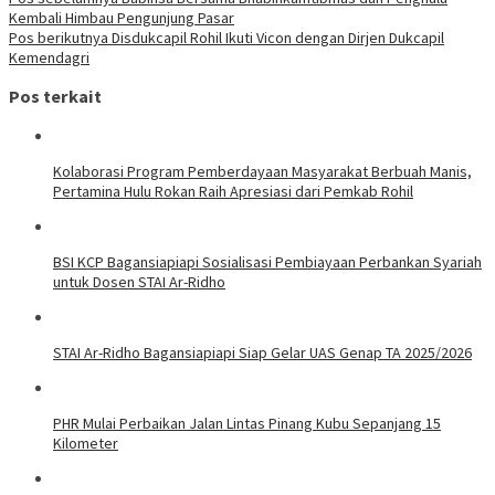
Kembali Himbau Pengunjung Pasar
Pos berikutnya
Disdukcapil Rohil Ikuti Vicon dengan Dirjen Dukcapil
Kemendagri
Pos terkait
Kolaborasi Program Pemberdayaan Masyarakat Berbuah Manis,
Pertamina Hulu Rokan Raih Apresiasi dari Pemkab Rohil
BSI KCP Bagansiapiapi Sosialisasi Pembiayaan Perbankan Syariah
untuk Dosen STAI Ar-Ridho
STAI Ar-Ridho Bagansiapiapi Siap Gelar UAS Genap TA 2025/2026
PHR Mulai Perbaikan Jalan Lintas Pinang Kubu Sepanjang 15
Kilometer