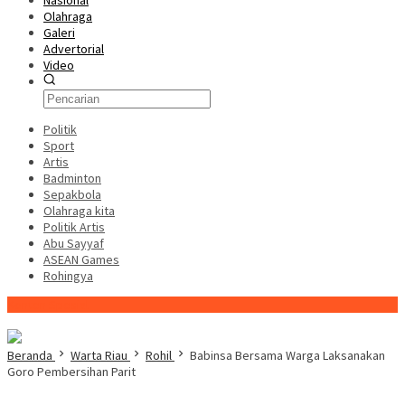
Nasional
Olahraga
Galeri
Advertorial
Video
Politik
Sport
Artis
Badminton
Sepakbola
Olahraga kita
Politik Artis
Abu Sayyaf
ASEAN Games
Rohingya
Konten Spesial
Beranda
Warta Riau
Rohil
Babinsa Bersama Warga Laksanakan
Goro Pembersihan Parit